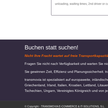
unloading, waiting times, 2nd driver or 
Buchen statt suchen!
Nicht Ihre Fracht wartet auf freie Transportkapazit
Fragen Sie nicht nach Verfügbarkeit und warten Sie ni
Sie gewinnen Zeit, Effizienz und Planungssicherheit. t
transmovia ist spezialisiert auf europaweite, inländis
Griechenland, Irland, Italien, Kroatien, Lettland, Li
Tschechien, Ungarn, Vereinigtes Königreich und von je
© Copyright -
TRANSMOVIA E-COMMERCE & IT-SOLUTIONS, S.L.