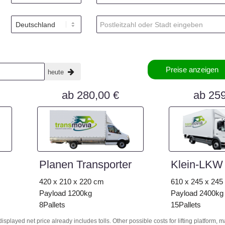
Preise anzeigen
heute
ab 280,00 €
ab 259
Planen Transporter
Klein-LKW
420 x 210 x 220 cm
610 x 245 x 245
Payload 1200kg
Payload 2400kg
8Pallets
15Pallets
isplayed net price already includes tolls. Other possible costs for lifting platform, 