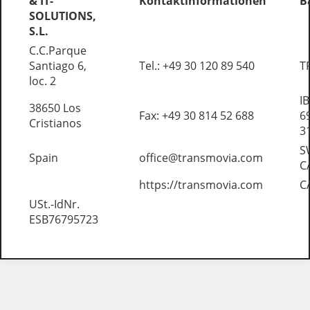
& IT-
Kontaktinformationen
B
SOLUTIONS,
S.L.
C.C.Parque
Santiago 6,
Tel.: +49 30 120 89 540
T
loc. 2
I
38650 Los
Fax: +49 30 814 52 688
6
Cristianos
3
S
Spain
office@transmovia.com
C
https://transmovia.com
C
USt.-IdNr.
ESB76795723