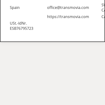
S
Spain
office@transmovia.com
C
https://transmovia.com
C
USt.-IdNr.
ESB76795723