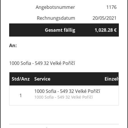
Angebotsnummer
1176
Rechnungsdatum
20/05/2021
Gesamt fällig
1,028.28 €
An:
1000 Sofia - 549 32 Velké Poříčí
Std/Anz
Service
Einzeltari
1000 Sofia - 549 32 Velké Poříčí
1
1,0
1000 Sofia - 549 32 Velké Poříčí