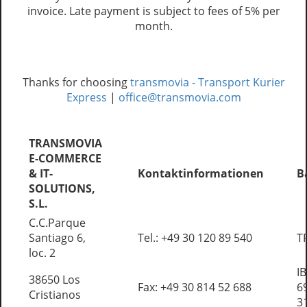
invoice. Late payment is subject to fees of 5% per
month.
Thanks for choosing
transmovia - Transport Kurier
Express
|
office@transmovia.com
TRANSMOVIA
E-COMMERCE
& IT-
Kontaktinformationen
B
SOLUTIONS,
S.L.
C.C.Parque
Santiago 6,
Tel.: +49 30 120 89 540
T
loc. 2
I
38650 Los
Fax: +49 30 814 52 688
6
Cristianos
3