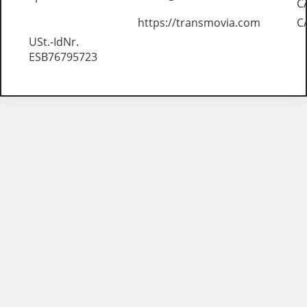
C
https://transmovia.com
C
USt.-IdNr.
ESB76795723