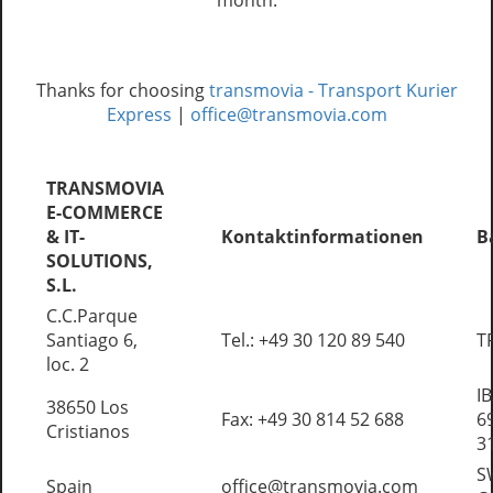
month.
Thanks for choosing
transmovia - Transport Kurier
Express
|
office@transmovia.com
TRANSMOVIA
E-COMMERCE
& IT-
Kontaktinformationen
B
SOLUTIONS,
S.L.
C.C.Parque
Santiago 6,
Tel.: +49 30 120 89 540
T
loc. 2
I
38650 Los
Fax: +49 30 814 52 688
6
Cristianos
3
S
Spain
office@transmovia.com